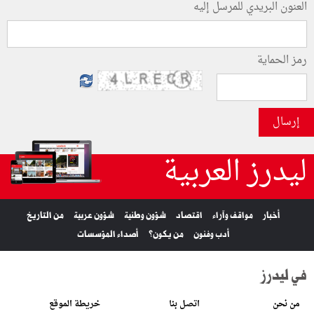
العنون البريدي للمرسل إليه
رمز الحماية
إرسال
ليدرز العربية
أخبار
مواقف وآراء
اقتصاد
شؤون وطنية
شؤون عربية
من التاريخ
أدب وفنون
من يكون؟
أصداء المؤسسات
في ليدرز
من نحن
اتصل بنا
خريطة الموقع