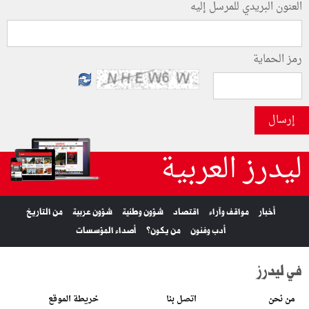
العنون البريدي للمرسل إليه
رمز الحماية
إرسال
ليدرز العربية
أخبار
مواقف وآراء
اقتصاد
شؤون وطنية
شؤون عربية
من التاريخ
أدب وفنون
من يكون؟
أصداء المؤسسات
في ليدرز
من نحن
اتصل بنا
خريطة الموقع