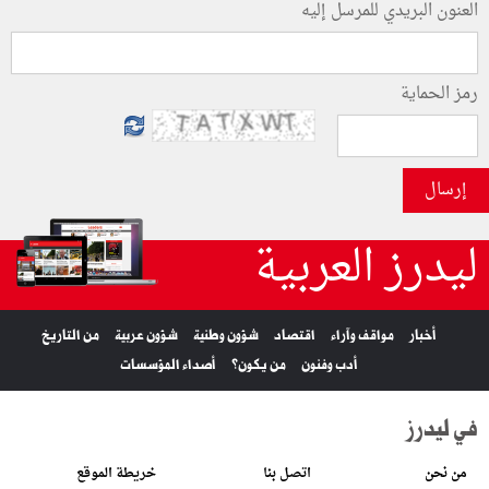
العنون البريدي للمرسل إليه
رمز الحماية
إرسال
ليدرز العربية
أخبار
مواقف وآراء
اقتصاد
شؤون وطنية
شؤون عربية
من التاريخ
أدب وفنون
من يكون؟
أصداء المؤسسات
في ليدرز
من نحن
اتصل بنا
خريطة الموقع