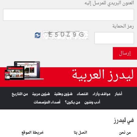
العنون البريدي للمرسل إليه
رمز الحماية
إرسال
ليدرز العربية
أخبار
مواقف وآراء
اقتصاد
شؤون وطنية
شؤون عربية
من التاريخ
أدب وفنون
من يكون؟
أصداء المؤسسات
في ليدرز
من نحن
اتصل بنا
خريطة الموقع