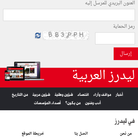
العنون البريدي للمرسل إليه
رمز الحماية
إرسال
ليدرز العربية
أخبار
مواقف وآراء
اقتصاد
شؤون وطنية
شؤون عربية
من التاريخ
أدب وفنون
من يكون؟
أصداء المؤسسات
في ليدرز
من نحن
اتصل بنا
خريطة الموقع