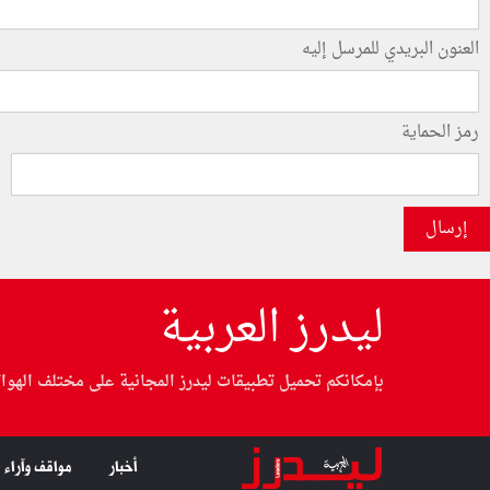
العنون البريدي للمرسل إليه
رمز الحماية
إرسال
ليدرز العربية
بإمكانكم تحميل تطبيقات ليدرز المجانية على مختلف الهوا
أخبار
مواقف وآراء