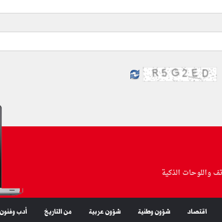
تف واللوحات الذكية
اقتصاد
شؤون وطنية
شؤون عربية
من التاريخ
أدب وفنون