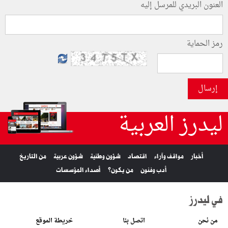
العنون البريدي للمرسل إليه
رمز الحماية
إرسال
ليدرز العربية
أخبار
مواقف وآراء
اقتصاد
شؤون وطنية
شؤون عربية
من التاريخ
أدب وفنون
من يكون؟
أصداء المؤسسات
في ليدرز
من نحن
اتصل بنا
خريطة الموقع