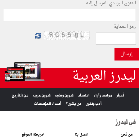
العنون البريدي للمرسل إليه
رمز الحماية
إرسال
ليدرز العربية
أخبار
مواقف وآراء
اقتصاد
شؤون وطنية
شؤون عربية
من التاريخ
أدب وفنون
من يكون؟
أصداء المؤسسات
في ليدرز
من نحن
اتصل بنا
خريطة الموقع