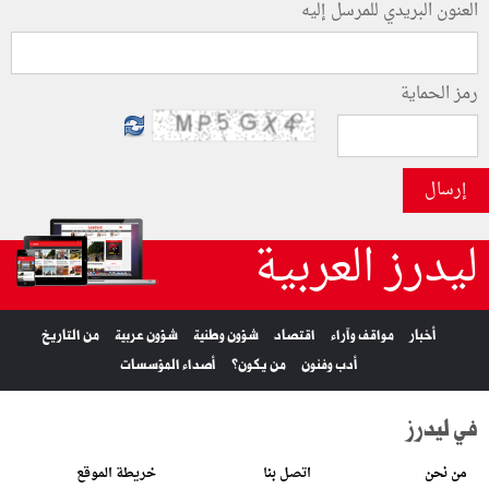
العنون البريدي للمرسل إليه
رمز الحماية
إرسال
ليدرز العربية
أخبار
مواقف وآراء
اقتصاد
شؤون وطنية
شؤون عربية
من التاريخ
أدب وفنون
من يكون؟
أصداء المؤسسات
في ليدرز
من نحن
اتصل بنا
خريطة الموقع