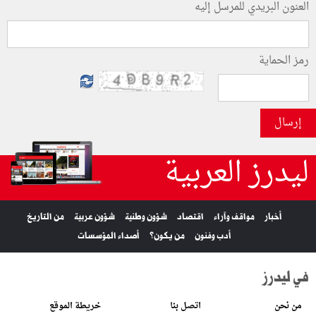
العنون البريدي للمرسل إليه
رمز الحماية
إرسال
ليدرز العربية
أخبار
مواقف وآراء
اقتصاد
شؤون وطنية
شؤون عربية
من التاريخ
أدب وفنون
من يكون؟
أصداء المؤسسات
في ليدرز
من نحن
اتصل بنا
خريطة الموقع