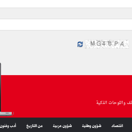
تف واللوحات الذكية
اقتصاد
شؤون وطنية
شؤون عربية
من التاريخ
أدب وفنون