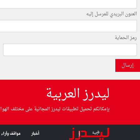
العنون البريدي للمرسل إليه
رمز الحماية
إرسال
ليدرز العربية
بإمكانكم تحميل تطبيقات ليدرز المجانية على مختلف الهوا
أخبار
مواقف وآراء