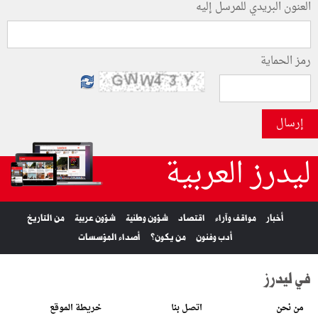
العنون البريدي للمرسل إليه
رمز الحماية
إرسال
ليدرز العربية
أخبار
مواقف وآراء
اقتصاد
شؤون وطنية
شؤون عربية
من التاريخ
أدب وفنون
من يكون؟
أصداء المؤسسات
في ليدرز
من نحن
اتصل بنا
خريطة الموقع