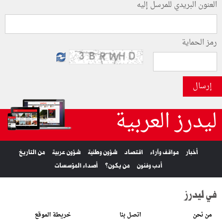
العنون البريدي للمرسل إليه
رمز الحماية
إرسال
ليدرز العربية
أخبار
مواقف وآراء
اقتصاد
شؤون وطنية
شؤون عربية
من التاريخ
أدب وفنون
من يكون؟
أصداء المؤسسات
في ليدرز
من نحن
اتصل بنا
خريطة الموقع