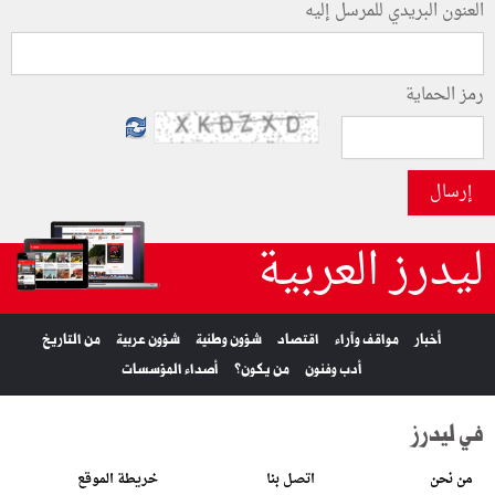
العنون البريدي للمرسل إليه
رمز الحماية
إرسال
ليدرز العربية
أخبار
مواقف وآراء
اقتصاد
شؤون وطنية
شؤون عربية
من التاريخ
أدب وفنون
من يكون؟
أصداء المؤسسات
في ليدرز
من نحن
اتصل بنا
خريطة الموقع