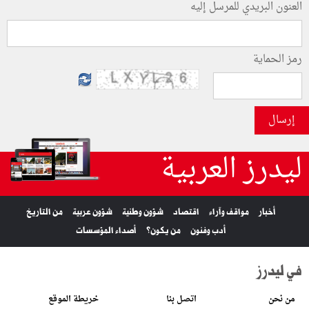
العنون البريدي للمرسل إليه
رمز الحماية
إرسال
ليدرز العربية
أخبار
مواقف وآراء
اقتصاد
شؤون وطنية
شؤون عربية
من التاريخ
أدب وفنون
من يكون؟
أصداء المؤسسات
في ليدرز
من نحن
اتصل بنا
خريطة الموقع