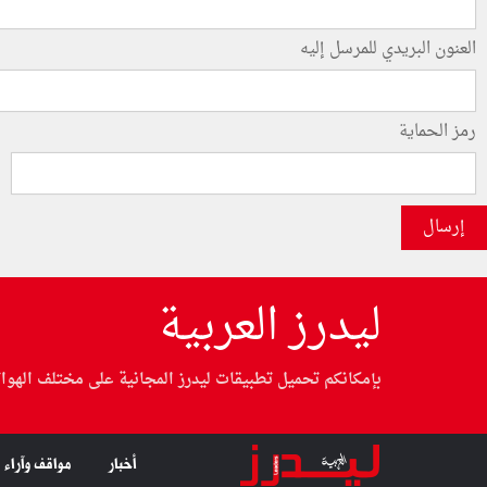
العنون البريدي للمرسل إليه
رمز الحماية
إرسال
ليدرز العربية
بإمكانكم تحميل تطبيقات ليدرز المجانية على مختلف الهوا
أخبار
مواقف وآراء