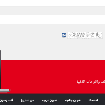
تف واللوحات الذكية
اقتصاد
شؤون وطنية
شؤون عربية
من التاريخ
أدب وفنون