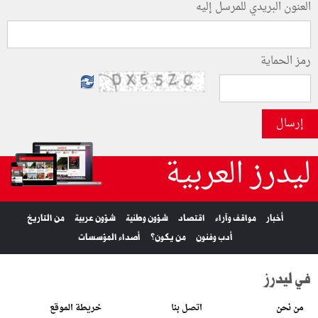
العنون البريدي للمرسل إليه
رمز الحماية
إرسال
ليدرز العربية
أخبار
مواقف وآراء
اقتصاد
شؤون وطنية
شؤون عربية
من التاريخ
أدب وفنون
من يكون؟
أصداء المؤسسات
في ليدرز
من نحن
اتصل بنا
خريطة الموقع