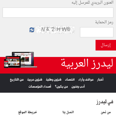
العنون البريدي للمرسل إليه
رمز الحماية
إرسال
ليدرز العربية
أخبار
مواقف وآراء
اقتصاد
شؤون وطنية
شؤون عربية
من التاريخ
أدب وفنون
من يكون؟
أصداء المؤسسات
في ليدرز
من نحن
اتصل بنا
خريطة الموقع