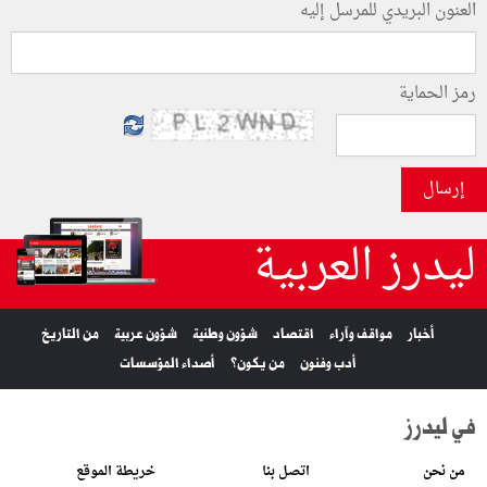
العنون البريدي للمرسل إليه
رمز الحماية
إرسال
ليدرز العربية
أخبار
مواقف وآراء
اقتصاد
شؤون وطنية
شؤون عربية
من التاريخ
أدب وفنون
من يكون؟
أصداء المؤسسات
في ليدرز
من نحن
اتصل بنا
خريطة الموقع