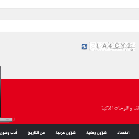
تف واللوحات الذكية
اقتصاد
شؤون وطنية
شؤون عربية
من التاريخ
أدب وفنون