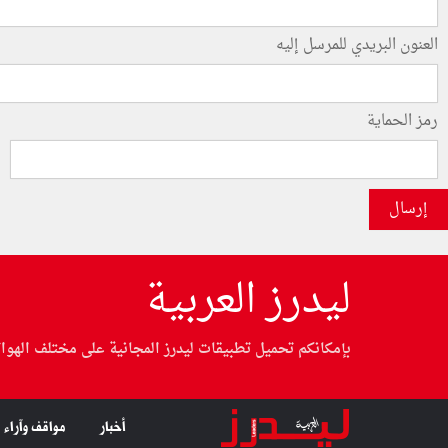
العنون البريدي للمرسل إليه
رمز الحماية
إرسال
ليدرز العربية
بإمكانكم تحميل تطبيقات ليدرز المجانية على مختلف الهوا
أخبار
مواقف وآراء