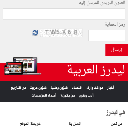
العنون البريدي للمرسل إليه
رمز الحماية
إرسال
ليدرز العربية
أخبار
مواقف وآراء
اقتصاد
شؤون وطنية
شؤون عربية
من التاريخ
أدب وفنون
من يكون؟
أصداء المؤسسات
في ليدرز
من نحن
اتصل بنا
خريطة الموقع