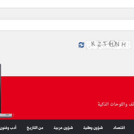
تف واللوحات الذكية
اقتصاد
شؤون وطنية
شؤون عربية
من التاريخ
أدب وفنون