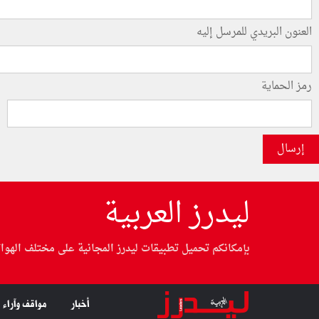
العنون البريدي للمرسل إليه
رمز الحماية
إرسال
ليدرز العربية
بإمكانكم تحميل تطبيقات ليدرز المجانية على مختلف الهوا
أخبار
مواقف وآراء