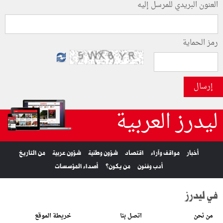
العنون البريدي للمرسل إليه
رمز الحماية
إرسال
ليدرز العربية
أخبار
مواقف وآراء
اقتصاد
شؤون وطنية
شؤون عربية
من التاريخ
أدب وفنون
من يكون؟
أصداء المؤسسات
في ليدرز
من نحن
اتصل بنا
خريطة الموقع