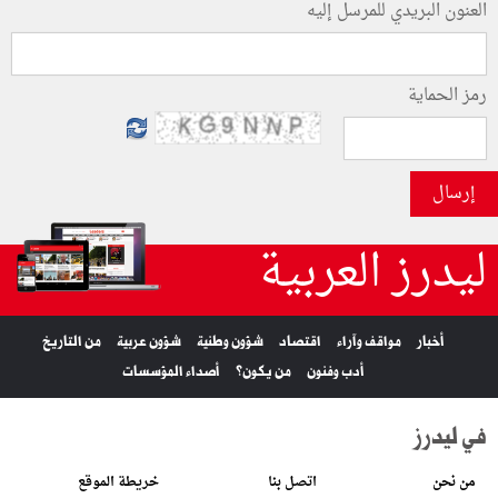
العنون البريدي للمرسل إليه
رمز الحماية
إرسال
ليدرز العربية
أخبار
مواقف وآراء
اقتصاد
شؤون وطنية
شؤون عربية
من التاريخ
أدب وفنون
من يكون؟
أصداء المؤسسات
في ليدرز
من نحن
اتصل بنا
خريطة الموقع