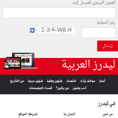
العنون البريدي للمرسل إليه
رمز الحماية
إرسال
ليدرز العربية
أخبار
مواقف وآراء
اقتصاد
شؤون وطنية
شؤون عربية
من التاريخ
أدب وفنون
من يكون؟
أصداء المؤسسات
في ليدرز
من نحن
اتصل بنا
خريطة الموقع