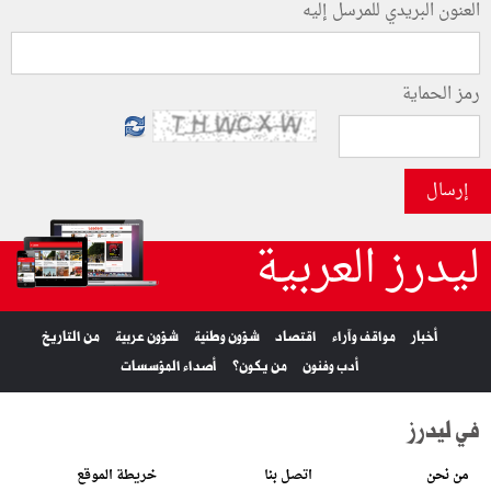
العنون البريدي للمرسل إليه
رمز الحماية
إرسال
ليدرز العربية
أخبار
مواقف وآراء
اقتصاد
شؤون وطنية
شؤون عربية
من التاريخ
أدب وفنون
من يكون؟
أصداء المؤسسات
في ليدرز
من نحن
اتصل بنا
خريطة الموقع