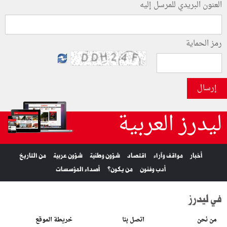
العنون البريدي للمرسل إليه
رمز الحماية
إرسال
ليدرز العربية
أخبار
مواقف وآراء
اقتصاد
شؤون وطنية
شؤون عربية
من التاريخ
أدب وفنون
من يكون؟
أصداء المؤسسات
في ليدرز
من نحن
اتصل بنا
خريطة الموقع