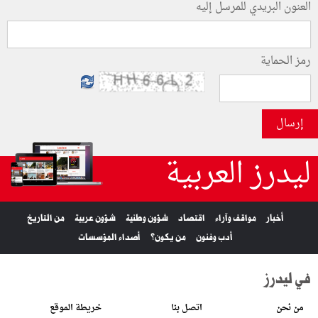
العنون البريدي للمرسل إليه
رمز الحماية
إرسال
ليدرز العربية
أخبار
مواقف وآراء
اقتصاد
شؤون وطنية
شؤون عربية
من التاريخ
أدب وفنون
من يكون؟
أصداء المؤسسات
في ليدرز
من نحن
اتصل بنا
خريطة الموقع