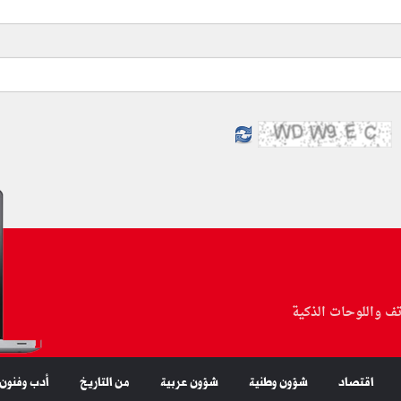
تف واللوحات الذكية
اقتصاد
شؤون وطنية
شؤون عربية
من التاريخ
أدب وفنون