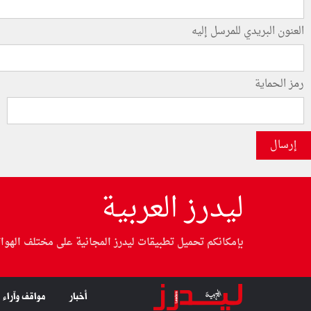
العنون البريدي للمرسل إليه
رمز الحماية
إرسال
ليدرز العربية
بإمكانكم تحميل تطبيقات ليدرز المجانية على مختلف الهوا
أخبار
مواقف وآراء