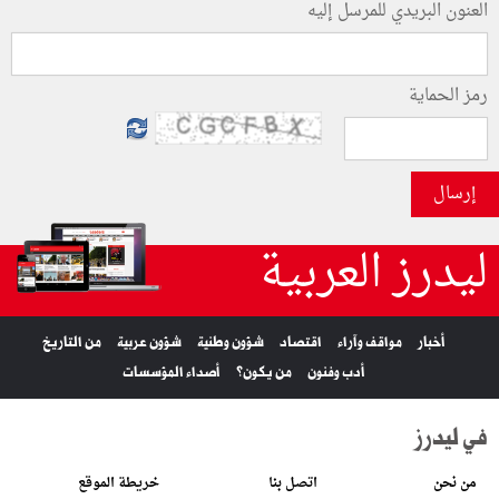
العنون البريدي للمرسل إليه
رمز الحماية
إرسال
ليدرز العربية
أخبار
مواقف وآراء
اقتصاد
شؤون وطنية
شؤون عربية
من التاريخ
أدب وفنون
من يكون؟
أصداء المؤسسات
في ليدرز
من نحن
اتصل بنا
خريطة الموقع