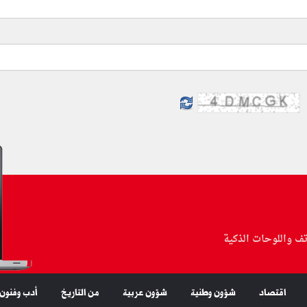
تف واللوحات الذكية
اقتصاد
شؤون وطنية
شؤون عربية
من التاريخ
أدب وفنون