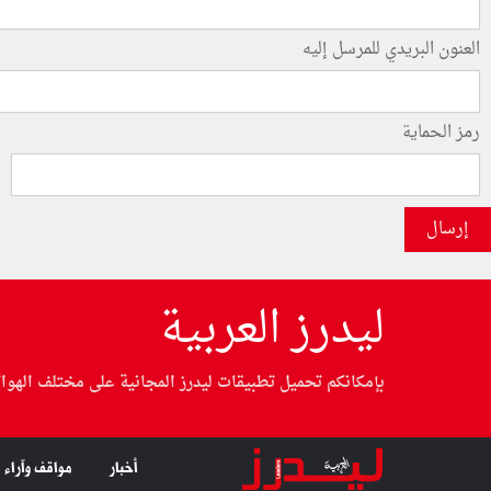
العنون البريدي للمرسل إليه
رمز الحماية
إرسال
ليدرز العربية
بإمكانكم تحميل تطبيقات ليدرز المجانية على مختلف الهوا
أخبار
مواقف وآراء