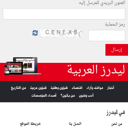
العنون البريدي للمرسل إليه
رمز الحماية
إرسال
ليدرز العربية
أخبار
مواقف وآراء
اقتصاد
شؤون وطنية
شؤون عربية
من التاريخ
أدب وفنون
من يكون؟
أصداء المؤسسات
في ليدرز
من نحن
اتصل بنا
خريطة الموقع