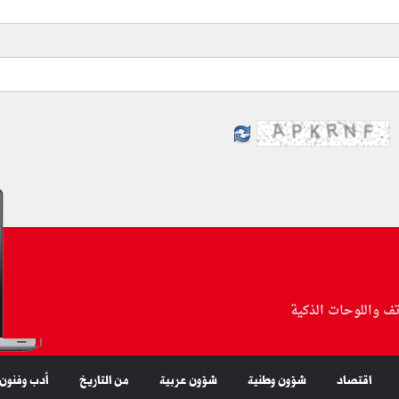
تف واللوحات الذكية
اقتصاد
شؤون وطنية
شؤون عربية
من التاريخ
أدب وفنون