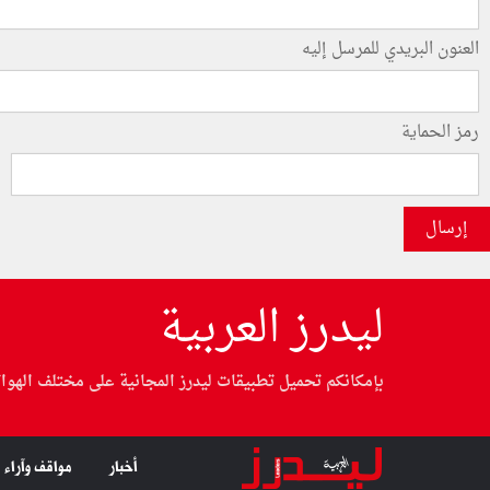
العنون البريدي للمرسل إليه
رمز الحماية
إرسال
ليدرز العربية
بإمكانكم تحميل تطبيقات ليدرز المجانية على مختلف الهوا
أخبار
مواقف وآراء