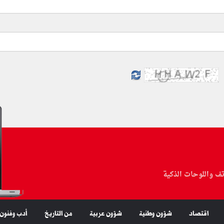
تف واللوحات الذكية
اقتصاد
شؤون وطنية
شؤون عربية
من التاريخ
أدب وفنون