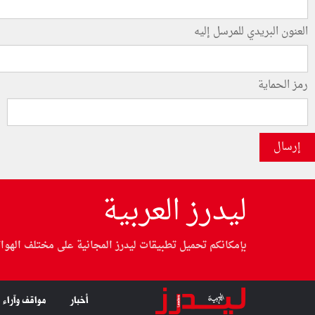
العنون البريدي للمرسل إليه
رمز الحماية
إرسال
ليدرز العربية
بإمكانكم تحميل تطبيقات ليدرز المجانية على مختلف الهوا
أخبار
مواقف وآراء