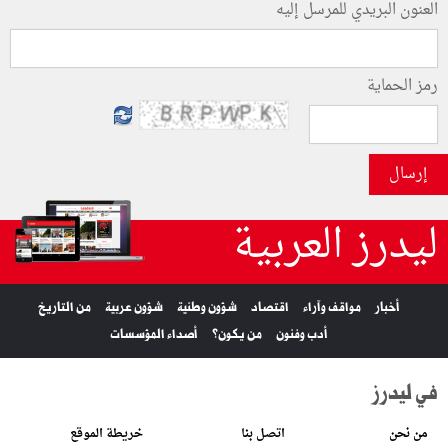
العنون البريدي للمرسل إليه
رمز الحماية
إرسال
ليدرز العربية
أخبار
مواقف وآراء
اقتصاد
شؤون وطنية
شؤون عربية
من التاريخ
أدب وفنون
من يكون؟
أصداء المؤسسات
في ليدرز
من نحن
اتصل بنا
خريطة الموقع