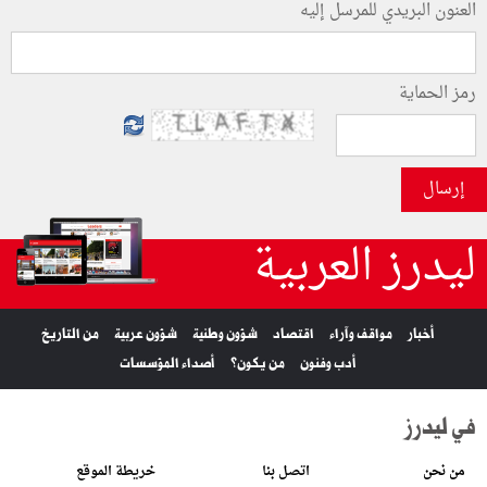
العنون البريدي للمرسل إليه
رمز الحماية
إرسال
ليدرز العربية
أخبار
مواقف وآراء
اقتصاد
شؤون وطنية
شؤون عربية
من التاريخ
أدب وفنون
من يكون؟
أصداء المؤسسات
في ليدرز
من نحن
اتصل بنا
خريطة الموقع