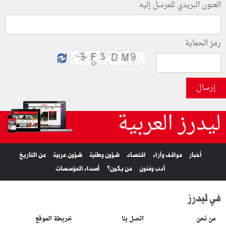
العنون البريدي للمرسل إليه
رمز الحماية
إرسال
ليدرز العربية
أخبار
مواقف وآراء
اقتصاد
شؤون وطنية
شؤون عربية
من التاريخ
أدب وفنون
من يكون؟
أصداء المؤسسات
في ليدرز
من نحن
اتصل بنا
خريطة الموقع