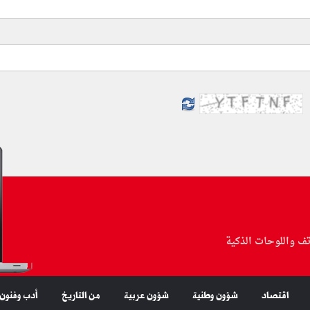
تف واللوحات الذكية
اقتصاد
شؤون وطنية
شؤون عربية
من التاريخ
أدب وفنون