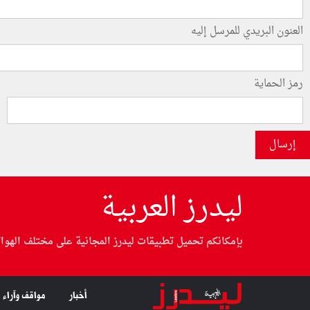
العنون البريدي للمرسل إليه
رمز الحماية
إرسال
ليدرز العربية
بإمكانكم تحميل تطبيقات ليدرز المجانية على مختلف الهوا
أخبار
مواقف وآراء