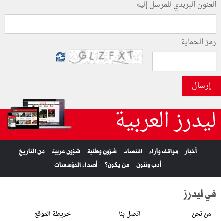
العنون البريدي للمرسل إليه
رمز الحماية
إرسال
ليدرز العربية
أخبار
مواقف وآراء
اقتصاد
شؤون وطنية
شؤون عربية
من التاريخ
أدب وفنون
من يكون؟
أصداء المؤسسات
في ليدرز
من نحن
اتصل بنا
خريطة الموقع