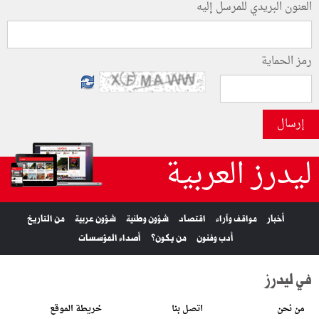
العنون البريدي للمرسل إليه
رمز الحماية
إرسال
ليدرز العربية
أخبار
مواقف وآراء
اقتصاد
شؤون وطنية
شؤون عربية
من التاريخ
أدب وفنون
من يكون؟
أصداء المؤسسات
في ليدرز
من نحن
اتصل بنا
خريطة الموقع