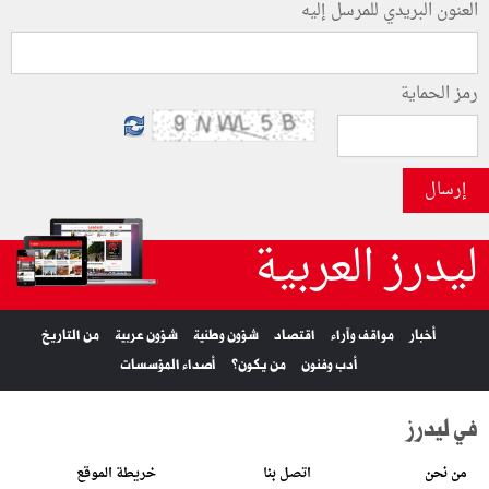
العنون البريدي للمرسل إليه
رمز الحماية
إرسال
ليدرز العربية
أخبار
مواقف وآراء
اقتصاد
شؤون وطنية
شؤون عربية
من التاريخ
أدب وفنون
من يكون؟
أصداء المؤسسات
في ليدرز
من نحن
اتصل بنا
خريطة الموقع