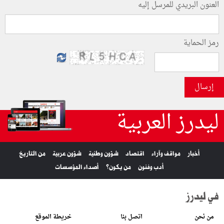
العنون البريدي للمرسل إليه
رمز الحماية
إرسال
ليدرز العربية
أخبار
مواقف وآراء
اقتصاد
شؤون وطنية
شؤون عربية
من التاريخ
أدب وفنون
من يكون؟
أصداء المؤسسات
في ليدرز
من نحن
اتصل بنا
خريطة الموقع