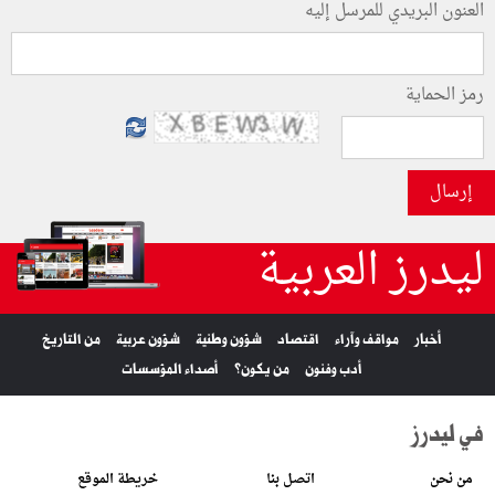
العنون البريدي للمرسل إليه
رمز الحماية
إرسال
ليدرز العربية
أخبار
مواقف وآراء
اقتصاد
شؤون وطنية
شؤون عربية
من التاريخ
أدب وفنون
من يكون؟
أصداء المؤسسات
في ليدرز
من نحن
اتصل بنا
خريطة الموقع