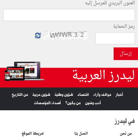
العنون البريدي للمرسل إليه
رمز الحماية
إرسال
ليدرز العربية
أخبار
مواقف وآراء
اقتصاد
شؤون وطنية
شؤون عربية
من التاريخ
أدب وفنون
من يكون؟
أصداء المؤسسات
في ليدرز
من نحن
اتصل بنا
خريطة الموقع