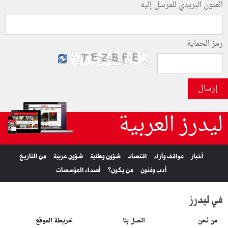
العنون البريدي للمرسل إليه
رمز الحماية
إرسال
ليدرز العربية
أخبار
مواقف وآراء
اقتصاد
شؤون وطنية
شؤون عربية
من التاريخ
أدب وفنون
من يكون؟
أصداء المؤسسات
في ليدرز
من نحن
اتصل بنا
خريطة الموقع