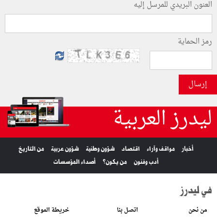
العنون البريدي للمرسل إليه
رمز الحماية
إرسال
ليدرز العربية
أخبار
مواقف وآراء
اقتصاد
شؤون وطنية
شؤون عربية
من التاريخ
أدب وفنون
من يكون؟
أصداء المؤسسات
في ليدرز
من نحن
اتصل بنا
خريطة الموقع