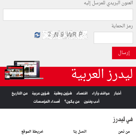
العنون البريدي للمرسل إليه
رمز الحماية
إرسال
ليدرز العربية
أخبار
مواقف وآراء
اقتصاد
شؤون وطنية
شؤون عربية
من التاريخ
أدب وفنون
من يكون؟
أصداء المؤسسات
في ليدرز
من نحن
اتصل بنا
خريطة الموقع