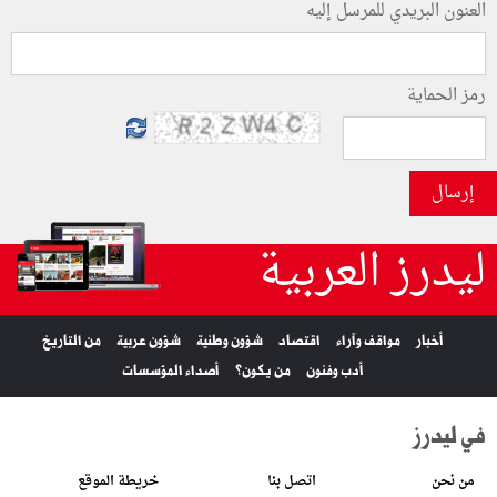
العنون البريدي للمرسل إليه
رمز الحماية
إرسال
ليدرز العربية
أخبار
مواقف وآراء
اقتصاد
شؤون وطنية
شؤون عربية
من التاريخ
أدب وفنون
من يكون؟
أصداء المؤسسات
في ليدرز
من نحن
اتصل بنا
خريطة الموقع