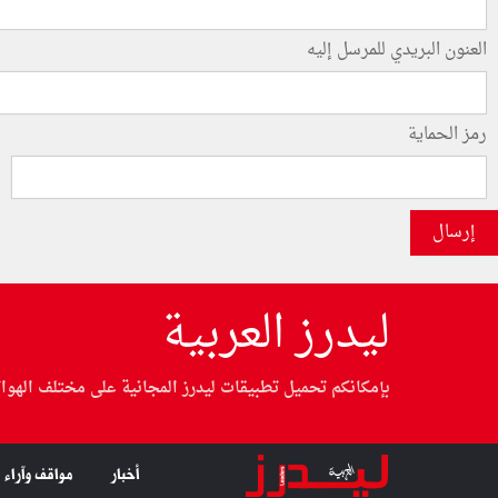
العنون البريدي للمرسل إليه
رمز الحماية
إرسال
ليدرز العربية
بإمكانكم تحميل تطبيقات ليدرز المجانية على مختلف الهوا
أخبار
مواقف وآراء