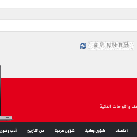
تف واللوحات الذكية
اقتصاد
شؤون وطنية
شؤون عربية
من التاريخ
أدب وفنون