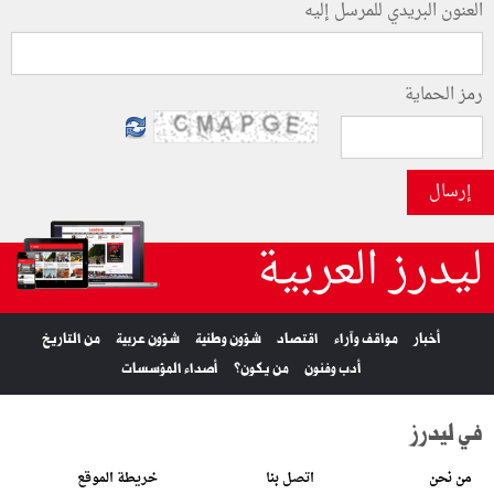
العنون البريدي للمرسل إليه
رمز الحماية
إرسال
ليدرز العربية
أخبار
مواقف وآراء
اقتصاد
شؤون وطنية
شؤون عربية
من التاريخ
أدب وفنون
من يكون؟
أصداء المؤسسات
في ليدرز
من نحن
اتصل بنا
خريطة الموقع